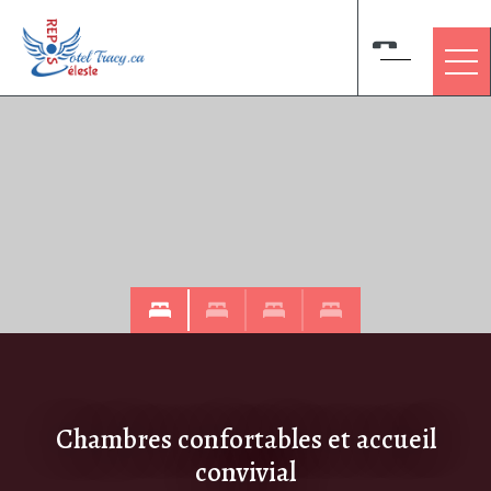
Aller
au
contenu
principal
Chambres confortables et accueil
convivial